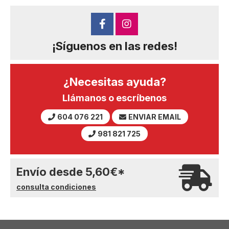
¡Síguenos en las redes!
¿Necesitas ayuda?
Llámanos o escríbenos
604 076 221
ENVIAR EMAIL
981 821 725
Envío desde
5,60
€
*
consulta condiciones