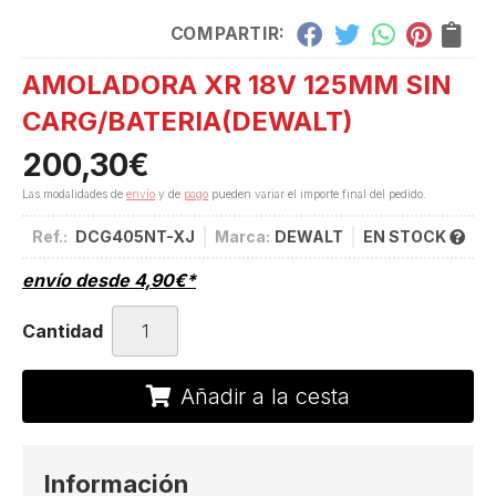
COMPARTIR:
AMOLADORA XR 18V 125MM SIN
CARG/BATERIA
(DEWALT)
200,30
€
Las modalidades de
envío
y de
pago
pueden variar el importe final del pedido.
Ref.:
DCG405NT-XJ
Marca:
DEWALT
EN STOCK
envío desde
4,90
€
*
Cantidad
Añadir a la cesta
Información