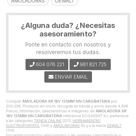
AMOLADORAS
DEWALT
¿Alguna duda? ¿Necesitas
asesoramiento?
Ponte en contacto con nosotros y
resolveremos tus dudas.
604 076 221
981 821 725
ENVIAR EMAIL
Comprar
AMOLADORA XR 18V 125MM SIN CARG/BATERIA
por
200,30
€
. Producto en stock, recogida en tienda y envío desde
4,90
€
.
Precio, información, características e imágenes de
AMOLADORA XR
18V 125MM SIN CARG/BATERIA
referencia DCG405NT-XJ, pertenece
a las categorías
TIENDA ONLINE
(521),
HERRAMIENTAS
ELECTROPORTÁTIL
(149) y
AMOLADORAS
(5) y a la marca
DEWALT
(174).
Encuentra productos relacionados y de similares características a