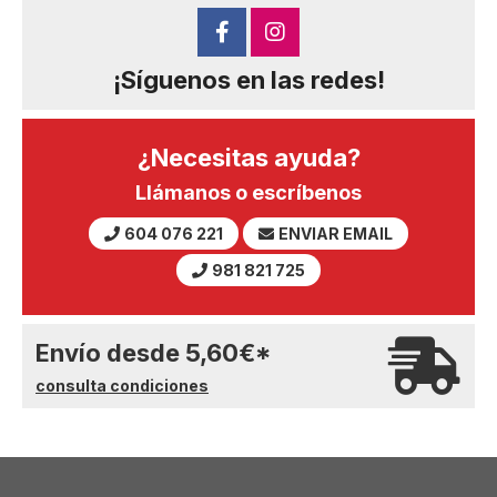
¡Síguenos en las redes!
¿Necesitas ayuda?
Llámanos o escríbenos
604 076 221
ENVIAR EMAIL
981 821 725
Envío desde
5,60
€
*
consulta condiciones