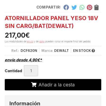
COMPARTIR:
ATORNILLADOR PANEL YESO 18V
SIN CARG/BAT
(DEWALT)
217,00
€
Las modalidades de
envío
y de
pago
pueden variar el importe final del pedido.
Ref.:
DCF620N
Marca:
DEWALT
EN STOCK
envío desde
4,90
€
*
Cantidad
Añadir a la cesta
Información