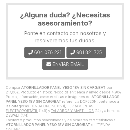
¿Alguna duda? ¿Necesitas
asesoramiento?
Ponte en contacto con nosotros y
resolveremos tus dudas.
604 076 221
981 821 725
ENVIAR EMAIL
Comprar
ATORNILLADOR PANEL YESO 18V SIN CARG/BAT
por
217,00
€
. Producto en stock, recogida en tienda y envío desde
4,90
€
.
Precio, información, características e imágenes de
ATORNILLADOR
PANEL YESO 18V SIN CARG/BAT
referencia DCF620N, pertenece a
las categorías
TIENDA ONLINE
(521),
HERRAMIENTAS
ELECTROPORTÁTIL
(149) y
TALADROS Y MARTILLOS
(14) y a la marca
DEWALT
(174).
Encuentra productos relacionados y de similares características a
ATORNILLADOR PANEL YESO 18V SIN CARG/BAT
en "TIENDA
ONLINE".