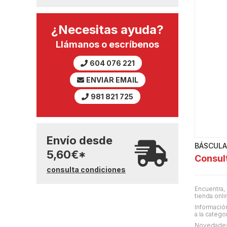
¿Necesitas ayuda?
Llámanos o escríbenos
604 076 221
ENVIAR EMAIL
981 821 725
Envío desde
BÁSCULA
5,60
€
*
Consul
consulta condiciones
Encuentra,
tienda onli
Información
a la catego
Novedades,