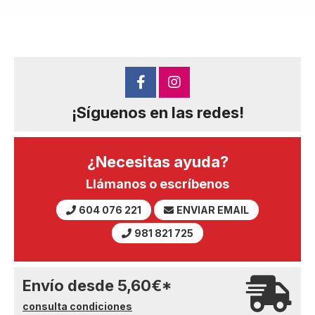
¡Síguenos en las redes!
¿Necesitas ayuda?
Llámanos o escríbenos
604 076 221
ENVIAR EMAIL
981 821 725
Envío desde
5,60
€
*
consulta condiciones