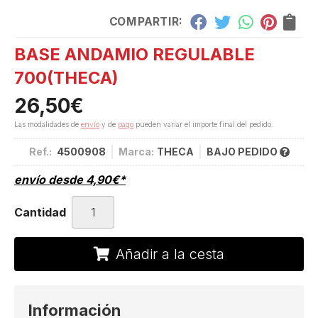
COMPARTIR:
BASE ANDAMIO REGULABLE
700
(THECA)
26,50
€
Las modalidades de
envío
y de
pago
pueden variar el importe final del pedido.
Ref.:
4500908
Marca:
THECA
BAJO PEDIDO
envío desde
4,90
€
*
Cantidad
Añadir a la cesta
Información