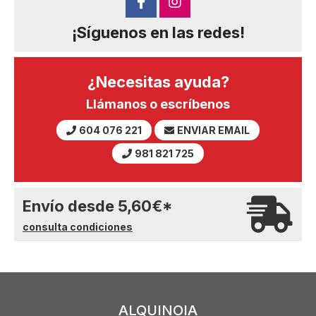
¡Síguenos en las redes!
¿Necesitas ayuda?
Llámanos o escríbenos
604 076 221
ENVIAR EMAIL
981 821 725
Envío desde
5,60
€
*
consulta condiciones
ALQUINOIA