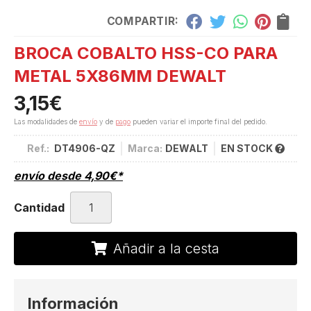
COMPARTIR:
BROCA COBALTO HSS-CO PARA
METAL 5X86MM DEWALT
3,15
€
Las modalidades de
envío
y de
pago
pueden variar el importe final del pedido.
Ref.:
DT4906-QZ
Marca:
DEWALT
EN STOCK
envío desde
4,90
€
*
Cantidad
Añadir a la cesta
Información