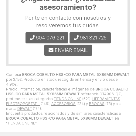
asesoramiento?
Ponte en contacto con nosotros y
resolveremos tus dudas.
604 076 221
981 821 725
ENVIAR EMAIL
Comprar
BROCA COBALTO HSS-CO PARA METAL 5X86MM DEWALT
por
3,15
€
. Producto en stock, recogida en tienda y envío desde
4,90
€
.
Precio, información, características e imágenes de
BROCA COBALTO
HSS-CO PARA METAL 5X86MM DEWALT
referencia DT4906-QZ,
pertenece a las categorías
TIENDA ONLINE
(521),
HERRAMIENTAS
ELECTROPORTÁTIL
(149),
ACCESORIOS
(124) y
BROCAS
(73) y a la
marca
DEWALT
(174).
Encuentra productos relacionados y de similares características a
BROCA COBALTO HSS-CO PARA METAL 5X86MM DEWALT
en
"TIENDA ONLINE".