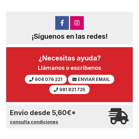
¡Síguenos en las redes!
¿Necesitas ayuda?
Llámanos o escríbenos
604 076 221
ENVIAR EMAIL
981 821 725
Envío desde
5,60
€
*
consulta condiciones