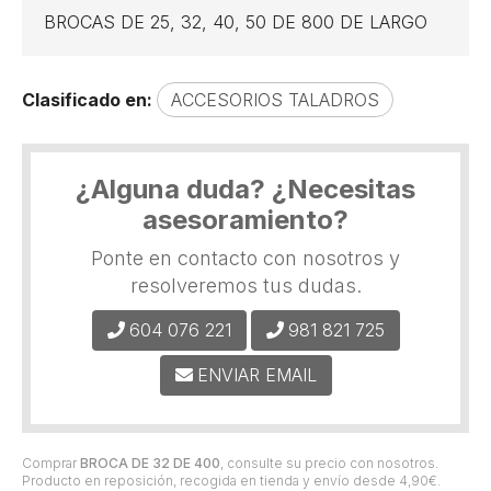
BROCAS DE 25, 32, 40, 50 DE 800 DE LARGO
Clasificado en:
ACCESORIOS TALADROS
¿Alguna duda? ¿Necesitas
asesoramiento?
Ponte en contacto con nosotros y
resolveremos tus dudas.
604 076 221
981 821 725
ENVIAR EMAIL
Comprar
BROCA DE 32 DE 400
, consulte su precio con nosotros.
Producto en reposición, recogida en tienda y envío desde
4,90
€
.