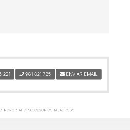
6 221
981 821 725
ENVIAR EMAIL
ÉCTROPORTATIL", "ACCESORIOS TALADROS".