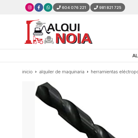
604 076 221
981 821 725
AL
inicio
alquiler de maquinaria
herramientas eléctropor