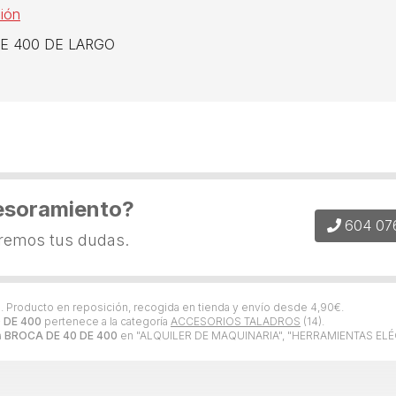
ión
0 DE 400 DE LARGO
esoramiento?
604 07
eremos tus dudas.
s. Producto en reposición, recogida en tienda y envío desde
4,90
€
.
 DE 400
pertenece a la categoría
ACCESORIOS TALADROS
(14).
a
BROCA DE 40 DE 400
en "ALQUILER DE MAQUINARIA", "HERRAMIENTAS EL