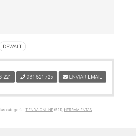
DEWALT
6 221
981 821 725
ENVIAR EMAIL
las categorías
TIENDA ONLINE
(521),
HERRAMIENTAS