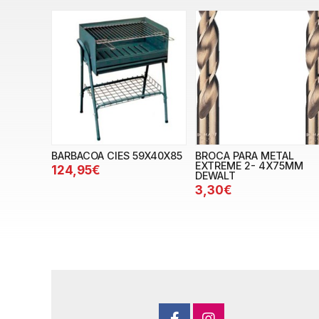
BARBACOA CIES 59X40X85
BROCA PARA METAL
EXTREME 2- 4X75MM
124,95€
DEWALT
3,30€