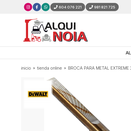
604 076 221
981 821 725
AL
inicio
tienda online
BROCA PARA METAL EXTREME 