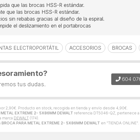
ápida que las brocas HSS-R estándar.
nte que las brocas HSS-R estándar.
ios sin rebabas gracias al diseño de la espiral.
mpide el deslizamiento en el portabrocas
NTAS ELECTROPORTÁTIL
ACCESORIOS
BROCAS
esoramiento?
604 07
eremos tus dudas.
por
2,90
€
. Producto en stock, recogida en tienda y envío desde
4,90
€
.
 METAL EXTREME 2- 5X86MM DEWALT
referencia DT5046-QZ, pertenece a 
la marca
DEWALT
(174).
a
BROCA PARA METAL EXTREME 2- 5X86MM DEWALT
en "TIENDA ONLINE".