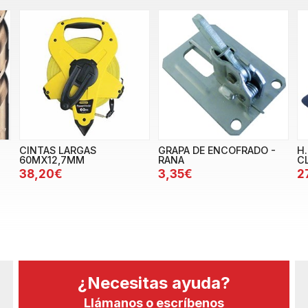
CINTAS LARGAS
GRAPA DE ENCOFRADO -
H
60MX12,7MM
RANA
C
38,20€
3,35€
2
¿Necesitas ayuda?
Llámanos o escríbenos