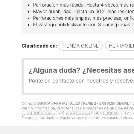
Perforación más rápida. Hasta 4 veces más r
Mayor durabilidad. Hasta un 50% más resiste
Perforaciones más limpias, más precisas, orific
El vástago antideslizante con 3 caras planas i
Clasificado en:
TIENDA ONLINE
HERRAMIE
¿Alguna duda? ¿Necesitas as
Ponte en contacto con nosotros y resolv
Comprar
BROCA PARA METAL EXTREME 2- 5X86MM DEWALT
Precio, información, características e imágenes de
BROCA PARA
ELECTROPORTÁTIL
(149),
ACCESORIOS
(124) y
BROCAS
(73) y a 
Encuentra productos relacionados y de similares características 