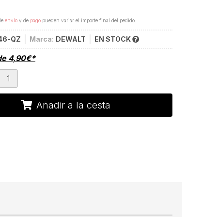
de
envío
y de
pago
pueden variar el importe final del pedido.
46-QZ
Marca:
DEWALT
EN STOCK
de
4,90
€
*
Añadir a la cesta