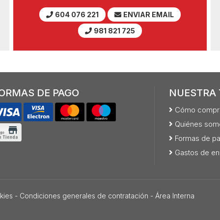
604 076 221
ENVIAR EMAIL
981 821 725
ORMAS DE PAGO
NUESTRA 
Cómo compr
Quiénes som
Formas de p
Gastos de en
kies
-
Condiciones generales de contratación
-
Área Interna