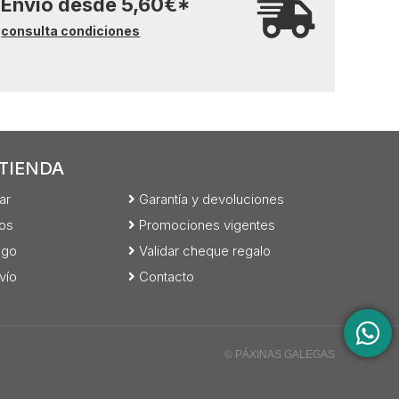
Envío desde
5,60
€
*
consulta condiciones
TIENDA
ar
Garantía y devoluciones
os
Promociones vigentes
ago
Validar cheque regalo
vío
Contacto
© PÁXINAS GALEGAS