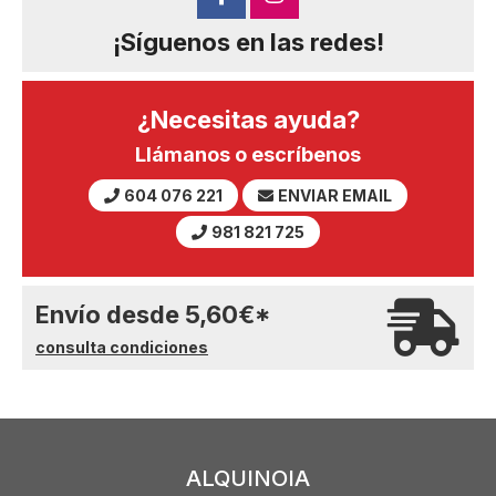
¡Síguenos en las redes!
¿Necesitas ayuda?
Llámanos o escríbenos
604 076 221
ENVIAR EMAIL
981 821 725
Envío desde
5,60
€
*
consulta condiciones
ALQUINOIA