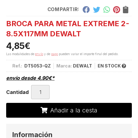
COMPARTIR:
BROCA PARA METAL EXTREME 2-
8.5X117MM DEWALT
4,85
€
Las modalidades de
envío
y de
pago
pueden variar el importe final del pedido.
Ref.:
DT5053-QZ
Marca:
DEWALT
EN STOCK
envío desde
4,90
€
*
Cantidad
Añadir a la cesta
Información