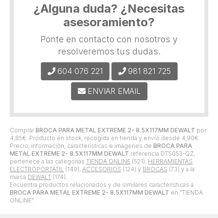
¿Alguna duda? ¿Necesitas
asesoramiento?
Ponte en contacto con nosotros y
resolveremos tus dudas.
604 076 221
981 821 725
ENVIAR EMAIL
Comprar
BROCA PARA METAL EXTREME 2- 8.5X117MM DEWALT
por
4,85
€
. Producto en stock, recogida en tienda y envío desde
4,90
€
.
Precio, información, características e imágenes de
BROCA PARA
METAL EXTREME 2- 8.5X117MM DEWALT
referencia DT5053-QZ,
pertenece a las categorías
TIENDA ONLINE
(521),
HERRAMIENTAS
ELECTROPORTÁTIL
(149),
ACCESORIOS
(124) y
BROCAS
(73) y a la
marca
DEWALT
(174).
Encuentra productos relacionados y de similares características a
BROCA PARA METAL EXTREME 2- 8.5X117MM DEWALT
en "TIENDA
ONLINE".