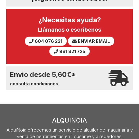
¿Necesitas ayuda?
Llámanos o escríbenos
604 076 221
ENVIAR EMAIL
981 821 725
Envío desde
5,60
€
*
consulta condiciones
ALQUINOIA
AlquiNoia ofrecemos un servicio de alquiler de maquinaria y
venta de herramientas en Lousame y alrededores.