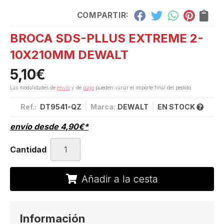
COMPARTIR:
BROCA SDS-PLLUS EXTREME 2-
10X210MM DEWALT
5,10
€
Las modalidades de
envío
y de
pago
pueden variar el importe final del pedido.
Ref.:
DT9541-QZ
Marca:
DEWALT
EN STOCK
envío desde
4,90
€
*
Cantidad
Añadir a la cesta
Información