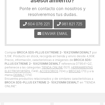
asesoramiento?
Ponte en contacto con nosotros y
resolveremos tus dudas.
604 076 221
981 821 725
ENVIAR EMAIL
Comprar
BROCA SDS-PLLUS EXTREME 2- 10X210MM DEWALT
por
5,10
€
. Producto en stock, recogida en tienda y envío desde
4,90
€
.
Precio, información, características e imágenes de
BROCA SDS-
PLLUS EXTREME 2- 10X210MM DEWALT
referencia DT9541-QZ,
pertenece a las categorías
TIENDA ONLINE
(521),
HERRAMIENTAS
ELECTROPORTÁTIL
(149),
ACCESORIOS
(124) y
BROCAS
(73) y a la
marca
DEWALT
(174).
Encuentra productos relacionados y de similares características a
BROCA SDS-PLLUS EXTREME 2- 10X210MM DEWALT
en "TIENDA
ONLINE".