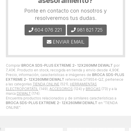
asesoramiento?
Ponte en contacto con nosotros y
resolveremos tus dudas.
604 076 221
981 821 725
ENVIAR EMAIL
Comprar
BROCA SDS-PLUS EXTREME 2- 12X260MM DEWALT
por
7,40
€
. Producto en stock, recogida en tienda y envío desde
4,90
€
.
Precio, información, características e imágenes de
BROCA SDS-PLUS
EXTREME 2- 12X260MM DEWALT
referencia DT9554-QZ, pertenece
a las categorías
TIENDA ONLINE
(521),
HERRAMIENTAS
ELECTROPORTÁTIL
(149),
ACCESORIOS
(124) y
BROCAS
(73) y a la
marca
DEWALT
(174).
Encuentra productos relacionados y de similares características a
BROCA SDS-PLUS EXTREME 2- 12X260MM DEWALT
en "TIENDA
ONLINE".