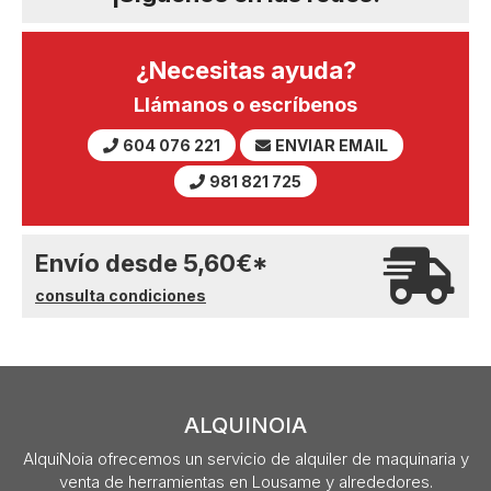
¿Necesitas ayuda?
Llámanos o escríbenos
604 076 221
ENVIAR EMAIL
981 821 725
Envío desde
5,60
€
*
consulta condiciones
ALQUINOIA
AlquiNoia ofrecemos un servicio de alquiler de maquinaria y
venta de herramientas en Lousame y alrededores.