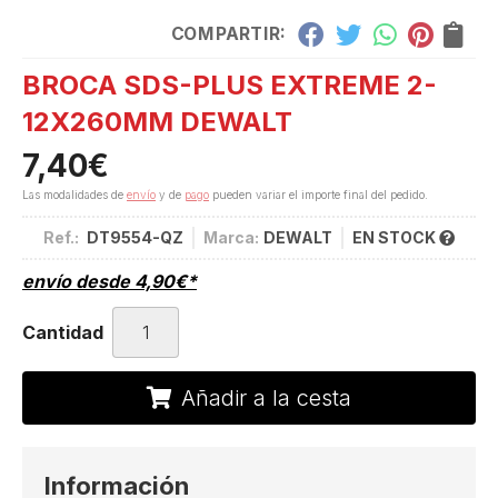
COMPARTIR:
BROCA SDS-PLUS EXTREME 2-
12X260MM DEWALT
7,40
€
Las modalidades de
envío
y de
pago
pueden variar el importe final del pedido.
Ref.:
DT9554-QZ
Marca:
DEWALT
EN STOCK
envío desde
4,90
€
*
Cantidad
Añadir a la cesta
Información