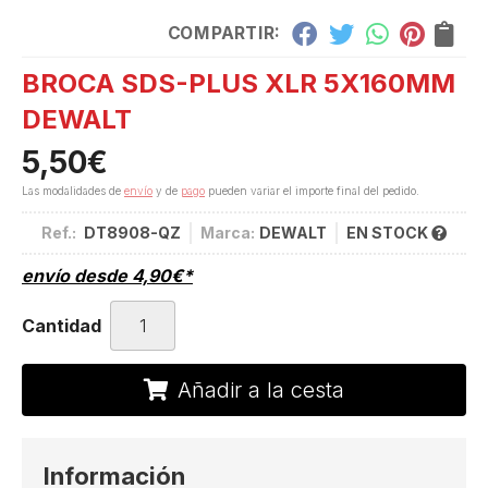
COMPARTIR:
BROCA SDS-PLUS XLR 5X160MM
DEWALT
5,50
€
Las modalidades de
envío
y de
pago
pueden variar el importe final del pedido.
Ref.:
DT8908-QZ
Marca:
DEWALT
EN STOCK
envío desde
4,90
€
*
Cantidad
Añadir a la cesta
Información