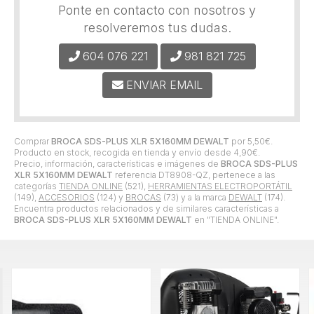
Ponte en contacto con nosotros y
resolveremos tus dudas.
604 076 221
981 821 725
ENVIAR EMAIL
Comprar
BROCA SDS-PLUS XLR 5X160MM DEWALT
por
5,50
€
.
Producto en stock, recogida en tienda y envío desde
4,90
€
.
Precio, información, características e imágenes de
BROCA SDS-PLUS
XLR 5X160MM DEWALT
referencia DT8908-QZ, pertenece a las
categorías
TIENDA ONLINE
(521),
HERRAMIENTAS ELECTROPORTÁTIL
(149),
ACCESORIOS
(124) y
BROCAS
(73) y a la marca
DEWALT
(174).
Encuentra productos relacionados y de similares características a
BROCA SDS-PLUS XLR 5X160MM DEWALT
en "TIENDA ONLINE".