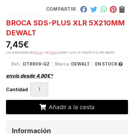
COMPARTIR:
BROCA SDS-PLUS XLR 5X210MM
DEWALT
7,45
€
Las modalidades de
envío
y de
pago
pueden variar el importe final del pedido.
Ref.:
DT8909-QZ
Marca:
DEWALT
EN STOCK
envío desde
4,90
€
*
Cantidad
Añadir a la cesta
Información