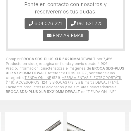
Ponte en contacto con nosotros y
resolveremos tus dudas.
604 076 221
981 821 725
ENVIAR EMAIL
Comprar
BROCA SDS-PLUS XLR 5X210MM DEWALT
por
7,45
€
.
Producto en stock, recogida en tienda y envío desde
4,90
€
.
Precio, información, características e imágenes de
BROCA SDS-PLUS
XLR 5X210MM DEWALT
referencia DT8909-QZ, pertenece a las
categorías
TIENDA ONLINE
(521),
HERRAMIENTAS ELECTROPORTÁTIL
(149),
ACCESORIOS
(124) y
BROCAS
(73) y a la marca
DEWALT
(174).
Encuentra productos relacionados y de similares características a
BROCA SDS-PLUS XLR 5X210MM DEWALT
en "TIENDA ONLINE".