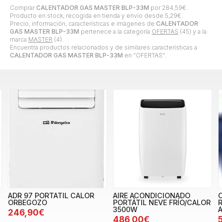
Comprar
CALENTADOR GAS MASTER BLP-33M
por
284,59
€
.
Producto en stock, recogida en tienda y envío desde
5,29
€
.
Precio, información, características e imágenes de
CALENTADOR
GAS MASTER BLP-33M
pertenece a la categoría
OFERTAS
(45) y a la
marca
MASTER
(4).
Encuentra productos relacionados y de similares características a
CALENTADOR GAS MASTER BLP-33M
en "OFERTAS".
ADR 97 PORTATIL CALOR
AIRE ACONDICIONADO
ORBEGOZO
PORTÁTIL NEVE FRÍO/CALOR
3500W
246,90€
486,00€