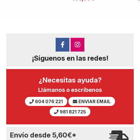
¡Síguenos en las redes!
¿Necesitas ayuda?
Llámanos o escríbenos
604 076 221
ENVIAR EMAIL
981 821 725
Envío desde
5,60
€
*