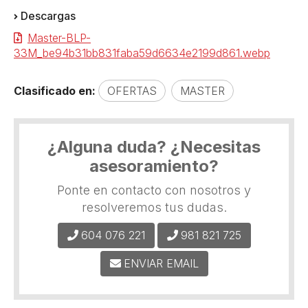
Descargas
Master-BLP-
33M_be94b31bb831faba59d6634e2199d861.webp
Clasificado en:
OFERTAS
MASTER
¿Alguna duda? ¿Necesitas
asesoramiento?
Ponte en contacto con nosotros y
resolveremos tus dudas.
604 076 221
981 821 725
ENVIAR EMAIL