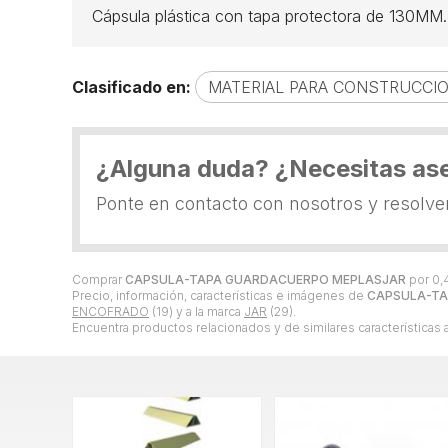
Cápsula plástica con tapa protectora de 130MM. 
Clasificado en:
MATERIAL PARA CONSTRUCCI
¿Alguna duda? ¿Necesitas as
Ponte en contacto con nosotros y resolv
Comprar
CAPSULA-TAPA GUARDACUERPO MEPLASJAR
por
0,
Precio, información, características e imágenes de
CAPSULA-TA
ENCOFRADO
(19) y a la marca
JAR
(29).
Encuentra productos relacionados y de similares características 