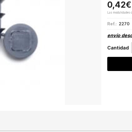
0,42
€
Las modalidades 
Ref.:
2270
envío des
Cantidad