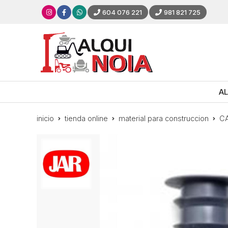
604 076 221
981 821 725
AL
inicio
tienda online
material para construccion
C