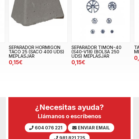
SEPARADOR HORMIGON
SEPARADOR TIMON-40
T
TACO 25 (SACO 400 UDS)
(S40-V18) (BOLSA 250
M
MEPLASJAR
UDS) MEPLASJAR
0
0,15€
0,15€
¿Necesitas ayuda?
Llámanos o escríbenos
604 076 221
ENVIAR EMAIL
981 821 725