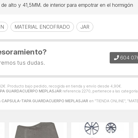
de alto y 41,5MM. de interior para empotrar en el hormigón
ON
MATERIAL ENCOFRADO
JAR
esoramiento?
604 07
eremos tus dudas.
42
€
. Producto bajo pedido, recogida en tienda y envío desde
4,90
€
.
PA GUARDACUERPO MEPLASJAR
referencia 2270, pertenece a las categorí
a
CAPSULA-TAPA GUARDACUERPO MEPLASJAR
en "TIENDA ONLINE", "MA