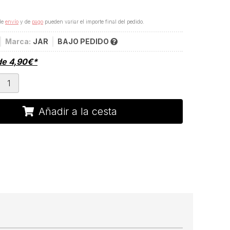
de
envío
y de
pago
pueden variar el importe final del pedido.
Marca:
JAR
BAJO PEDIDO
de
4,90
€
*
Añadir a la cesta