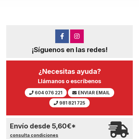
¡Síguenos en las redes!
¿Necesitas ayuda?
Llámanos o escríbenos
604 076 221
ENVIAR EMAIL
981 821 725
Envío desde
5,60
€
*
consulta condiciones