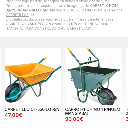
Producto bajo pedido, recogida en tienda y envío desde
5,29
€
.
Precio, información, características e imágenes de
CARRET. C1-750
B/NYLON AMARILLO R/N
referencia 1500073, pertenece a la categoría
CARRETILLAS
(4).
Encuentra productos relacionados y de similares características a
CARRET. C1-750 B/NYLON AMARILLO R/N
en "TIENDA ONLINE",
"MATERIAL PARA CONSTRUCCION", "CARRETILLAS".
CARRETILLO C1-550 LG R/N
CARRO H1 CHINO 1 R/NUEM
MANG ABAT
47,00€
90,00€