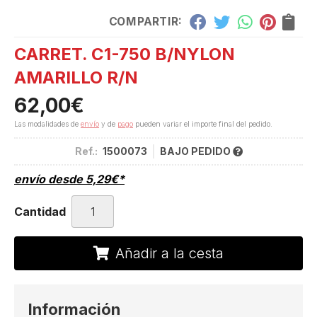
COMPARTIR:
CARRET. C1-750 B/NYLON
AMARILLO R/N
62,00
€
Las modalidades de
envío
y de
pago
pueden variar el importe final del pedido.
Ref.:
1500073
BAJO PEDIDO
envío desde
5,29
€
*
Cantidad
Añadir a la cesta
Información