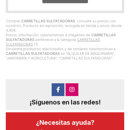
Comprar
CARRETILLAS SULFATADORAS
, consulte su precio con
nosotros. Producto en reposición, recogida en tienda y envío desde
4,90
€
.
Precio, información, características e imágenes de
CARRETILLAS
SULFATADORAS
pertenece a la categoría
CARRETILLAS
SULFATADORAS
(1).
Encuentra productos relacionados y de similares características a
CARRETILLAS SULFATADORAS
en "ALQUILER DE MAQUINARIA",
"JARDINERÍA Y AGRICULTURA", "CARRETILLAS SULFATADORAS".
¡Síguenos en las redes!
¿Necesitas ayuda?