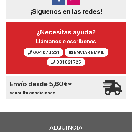
¡Síguenos en las redes!
¿Necesitas ayuda?
Llámanos o escríbenos
604 076 221
ENVIAR EMAIL
981 821 725
Envío desde
5,60
€
*
consulta condiciones
ALQUINOIA