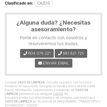
Clasificado en:
CAZOS
¿Alguna duda? ¿Necesitas
asesoramiento?
Ponte en contacto con nosotros y
resolveremos tus dudas.
604 076 221
981 821 725
ENVIAR EMAIL
Comprar
CAZO DE LIMPIEZA
, consulte su precio con nosotros.
Producto en reposición, recogida en tienda y envío desde
4,90
€
.
Precio, información, características e imágenes de
CAZO DE
LIMPIEZA
pertenece a la categoría
CAZOS
(6).
Encuentra productos relacionados y de similares características a
CAZO DE LIMPIEZA
en "ALQUILER DE MAQUINARIA", "TRANSPORTE Y
EXCAVACIÓN", "CAZOS".