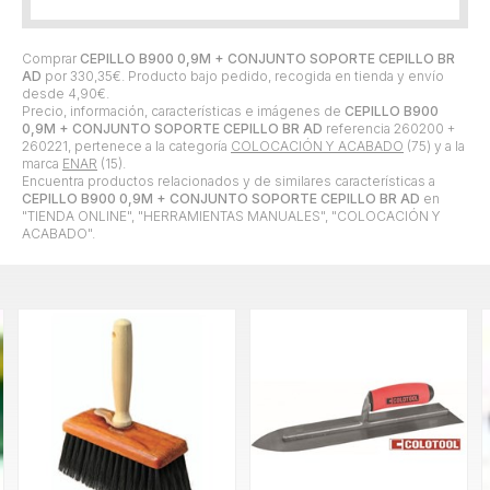
Comprar
CEPILLO B900 0,9M + CONJUNTO SOPORTE CEPILLO BR
AD
por
330,35
€
. Producto bajo pedido, recogida en tienda y envío
desde
4,90
€
.
Precio, información, características e imágenes de
CEPILLO B900
0,9M + CONJUNTO SOPORTE CEPILLO BR AD
referencia 260200 +
260221, pertenece a la categoría
COLOCACIÓN Y ACABADO
(75) y a la
marca
ENAR
(15).
Encuentra productos relacionados y de similares características a
CEPILLO B900 0,9M + CONJUNTO SOPORTE CEPILLO BR AD
en
"TIENDA ONLINE", "HERRAMIENTAS MANUALES", "COLOCACIÓN Y
ACABADO".