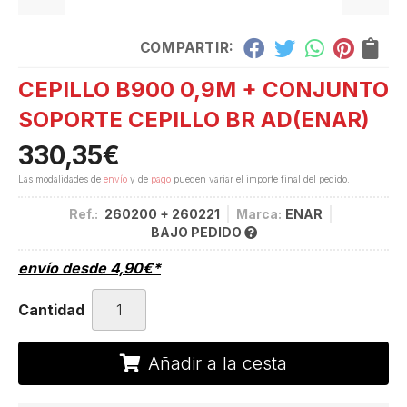
COMPARTIR:
CEPILLO B900 0,9M + CONJUNTO
SOPORTE CEPILLO BR AD
(ENAR)
330,35
€
Las modalidades de
envío
y de
pago
pueden variar el importe final del pedido.
Ref.:
260200 + 260221
Marca:
ENAR
BAJO PEDIDO
envío desde
4,90
€
*
Cantidad
Añadir a la cesta