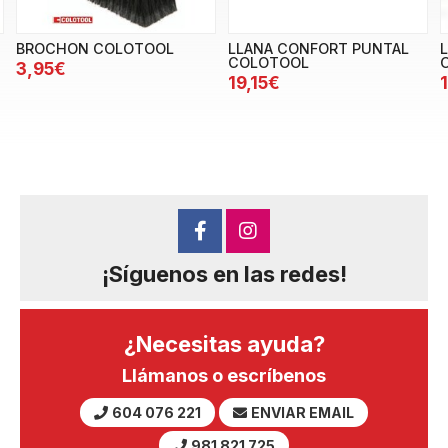
BROCHON COLOTOOL
LLANA CONFORT PUNTAL
COLOTOOL
3,95€
19,15€
¡Síguenos en las redes!
¿Necesitas ayuda?
Llámanos o escríbenos
604 076 221
ENVIAR EMAIL
981 821 725