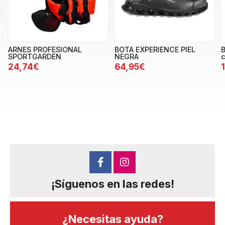
ARNES PROFESIONAL
BOTA EXPERIENCE PIEL
B
SPORTGARDEN
NEGRA
c
24,74€
64,95€
¡Síguenos en las redes!
¿Necesitas ayuda?