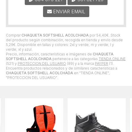
ENVIAR EMAIL
Comprar
CHAQUETA SOFTSHELL ACOLCHADA
por
54,40
€
. Stock
del producto según combinación, recogida en tienda y envío desde
5,29
€
. Disponible en tallas y colores: 2xl y verde; m y verde; l y
verde; xl y azul.
Precio, información, características e imágenes de
CHAQUETA
SOFTSHELL ACOLCHADA
pertenece a las categorías
TIENDA ONLINE
(521) y
PROTECCION DEL USUARIO
(89) y a la marca
PAYPER
(1).
Encuentra productos relacionados y de similares características a
CHAQUETA SOFTSHELL ACOLCHADA
en "TIENDA ONLINE",
"PROTECCION DEL USUARIO".