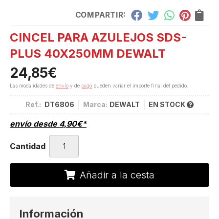
COMPARTIR:
CINCEL PARA AZULEJOS SDS-
PLUS 40X250MM DEWALT
24,85
€
Las modalidades de
envío
y de
pago
pueden variar el importe final del pedido.
Ref.:
DT6806
Marca:
DEWALT
EN STOCK
envío desde
4,90
€
*
Cantidad
Añadir a la cesta
Información