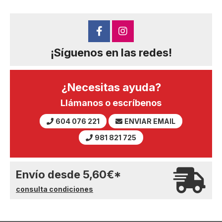
¡Síguenos en las redes!
¿Necesitas ayuda?
Llámanos o escríbenos
604 076 221
ENVIAR EMAIL
981 821 725
Envío desde
5,60
€
*
consulta condiciones