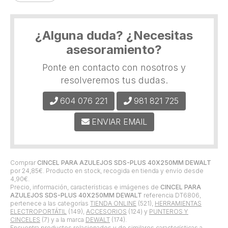
¿Alguna duda? ¿Necesitas
asesoramiento?
Ponte en contacto con nosotros y
resolveremos tus dudas.
604 076 221
981 821 725
ENVIAR EMAIL
Comprar
CINCEL PARA AZULEJOS SDS-PLUS 40X250MM DEWALT
por
24,85
€
. Producto en stock, recogida en tienda y envío desde
4,90
€
.
Precio, información, características e imágenes de
CINCEL PARA
AZULEJOS SDS-PLUS 40X250MM DEWALT
referencia DT6806,
pertenece a las categorías
TIENDA ONLINE
(521),
HERRAMIENTAS
ELECTROPORTÁTIL
(149),
ACCESORIOS
(124) y
PUNTEROS Y
CINCELES
(7) y a la marca
DEWALT
(174).
Encuentra productos relacionados y de similares características a