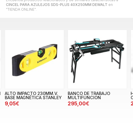
CINCEL PARA AZULEJOS SDS-PLUS 40X250MM DEWALT
en
"TIENDA ONLINE".
M
ALTO IMPACTO 230MM.V.
BANCO DE TRABAJO
BASE MAGNÉTICA STANLEY
MULTIFUNCION
9,05€
295,00€