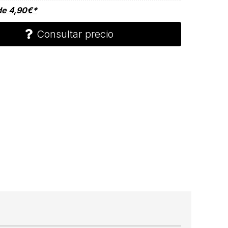
de
4,90
€
*
Consultar precio