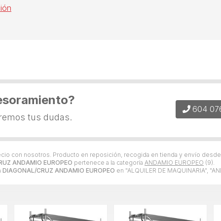
ión
esoramiento?
604 07
eremos tus dudas.
recio con nosotros. Producto en reposición, recogida en tienda y envío desd
RUZ ANDAMIO EUROPEO
pertenece a la categoría
ANDAMIO EUROPEO
(9).
a
DIAGONAL/CRUZ ANDAMIO EUROPEO
en "ALQUILER DE MAQUINARIA", "A