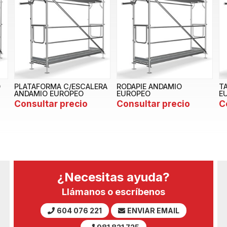
O
PLATAFORMA C/ESCALERA
RODAPIE ANDAMIO
T
ANDAMIO EUROPEO
EUROPEO
E
Consultar precio
Consultar precio
C
¿Necesitas ayuda?
Llámanos o escríbenos
604 076 221
ENVIAR EMAIL