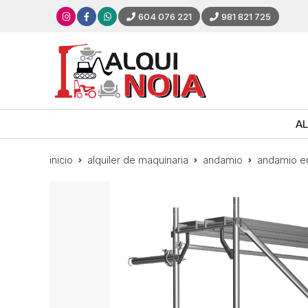
604 076 221
981 821 725
AL
inicio
alquiler de maquinaria
andamio
andamio e