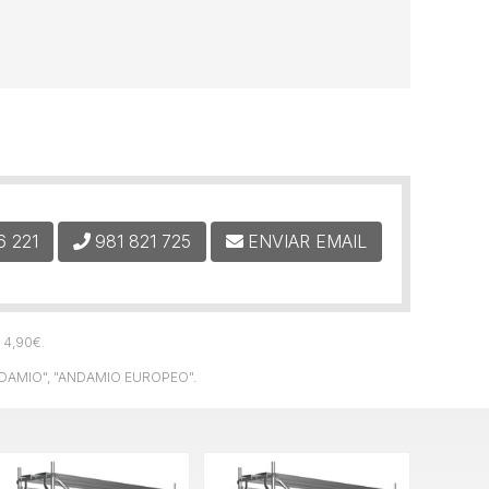
6 221
981 821 725
ENVIAR EMAIL
e
4,90
€
.
NDAMIO", "ANDAMIO EUROPEO".