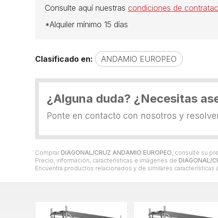
Consulte aquí nuestras
condiciones de contratac
*Alquiler mínimo 15 días
Clasificado en:
ANDAMIO EUROPEO
¿Alguna duda? ¿Necesitas as
Ponte en contacto con nosotros y resolv
Comprar
DIAGONAL/CRUZ ANDAMIO EUROPEO
, consulte su p
Precio, información, características e imágenes de
DIAGONAL/C
Encuentra productos relacionados y de similares características 