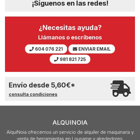
¡Síguenos en las redes!
¿Necesitas ayuda?
Llámanos o escríbenos
604 076 221
ENVIAR EMAIL
981 821 725
Envío desde
5,60
€
*
consulta condiciones
ALQUINOIA
AlquiNoia ofrecemos un servicio de alquiler de maquinaria y
venta de herramientas en Lousame y alrededores.