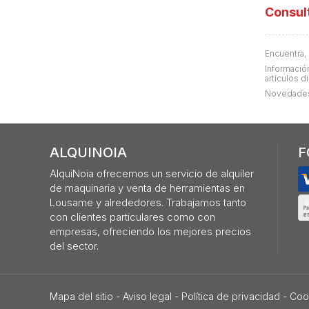
Consul
Encuentra,
Información
artículos d
Novedades,
ALQUINOIA
F
AlquiNoia ofrecemos un servicio de alquiler
de maquinaria y venta de herramientas en
Lousame y alrededores. Trabajamos tanto
con clientes particulares como con
empresas, ofreciendo los mejores precios
del sector.
Mapa del sitio
-
Aviso legal
-
Política de privacidad
-
Coo