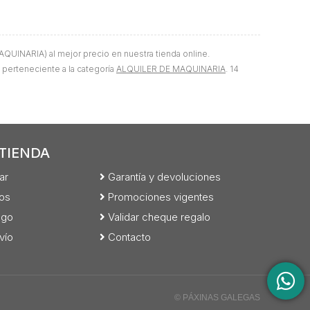
UINARIA) al mejor precio en nuestra tienda online.
, perteneciente a la categoría
ALQUILER DE MAQUINARIA
. 14
TIENDA
ar
Garantía y devoluciones
os
Promociones vigentes
ago
Validar cheque regalo
vío
Contacto
© PÁXINAS GALEGAS