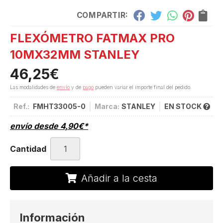
COMPARTIR:
FLEXÓMETRO FATMAX PRO
10MX32MM STANLEY
46,25
€
Las modalidades de
envío
y de
pago
pueden variar el importe final del pedido.
Ref.:
FMHT33005-0
Marca:
STANLEY
EN STOCK
envío desde
4,90
€
*
Cantidad
Añadir a la cesta
Información