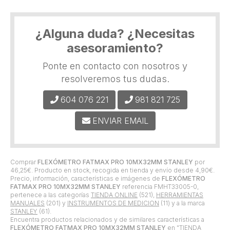
¿Alguna duda? ¿Necesitas
asesoramiento?
Ponte en contacto con nosotros y
resolveremos tus dudas.
604 076 221
981 821 725
ENVIAR EMAIL
Comprar
FLEXÓMETRO FATMAX PRO 10MX32MM STANLEY
por
46,25
€
. Producto en stock, recogida en tienda y envío desde
4,90
€
.
Precio, información, características e imágenes de
FLEXÓMETRO
FATMAX PRO 10MX32MM STANLEY
referencia FMHT33005-0,
pertenece a las categorías
TIENDA ONLINE
(521),
HERRAMIENTAS
MANUALES
(201) y
INSTRUMENTOS DE MEDICION
(11) y a la marca
STANLEY
(61).
Encuentra productos relacionados y de similares características a
FLEXÓMETRO FATMAX PRO 10MX32MM STANLEY
en "TIENDA