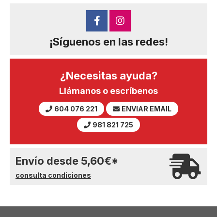
¡Síguenos en las redes!
¿Necesitas ayuda?
Llámanos o escríbenos
604 076 221
ENVIAR EMAIL
981 821 725
Envío desde
5,60
€
*
consulta condiciones