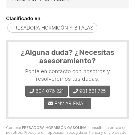
Clasificado en:
FRESADORA HORMIGÓN Y BIPALAS
¿Alguna duda? ¿Necesitas
asesoramiento?
Ponte en contacto con nosotros y
resolveremos tus dudas.
604 076 221
981 821 725
ENVIAR EMAIL
Comprar
FRESADORA HORMIGÓN GASOLINA
, consulte su precio con
nosotros. Producto en reposición, recogida en tienda y envío desde