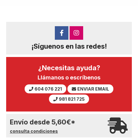
¡Síguenos en las redes!
¿Necesitas ayuda?
Llámanos o escríbenos
604 076 221
ENVIAR EMAIL
981 821 725
Envío desde
5,60
€
*
consulta condiciones