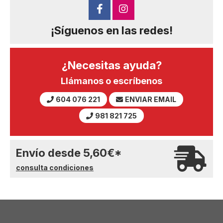
¡Síguenos en las redes!
¿Necesitas ayuda?
Llámanos o escríbenos
604 076 221
ENVIAR EMAIL
981 821 725
Envío desde
5,60
€
*
consulta condiciones