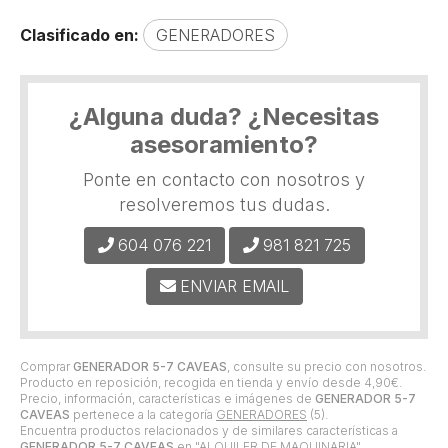
Clasificado en:
GENERADORES
¿Alguna duda? ¿Necesitas
asesoramiento?
Ponte en contacto con nosotros y
resolveremos tus dudas.
604 076 221
981 821 725
ENVIAR EMAIL
Comprar
GENERADOR 5-7 CAVEAS
, consulte su precio con nosotros.
Producto en reposición, recogida en tienda y envío desde
4,90
€
.
Precio, información, características e imágenes de
GENERADOR 5-7
CAVEAS
pertenece a la categoría
GENERADORES
(5).
Encuentra productos relacionados y de similares características a
GENERADOR 5-7 CAVEAS
en "ALQUILER DE MAQUINARIA",