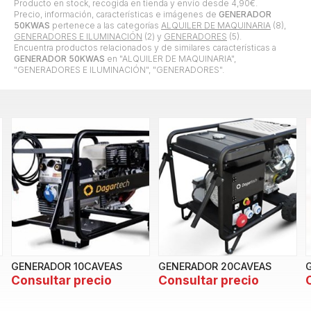
Producto en stock, recogida en tienda y envío desde
4,90
€
.
Precio, información, características e imágenes de
GENERADOR
50KWAS
pertenece a las categorías
ALQUILER DE MAQUINARIA
(8),
GENERADORES E ILUMINACIÓN
(2) y
GENERADORES
(5).
Encuentra productos relacionados y de similares características a
GENERADOR 50KWAS
en "ALQUILER DE MAQUINARIA",
"GENERADORES E ILUMINACIÓN", "GENERADORES".
GENERADOR 10CAVEAS
GENERADOR 20CAVEAS
Consultar precio
Consultar precio