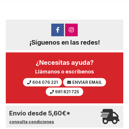
¡Síguenos en las redes!
¿Necesitas ayuda?
Llámanos o escríbenos
604 076 221
ENVIAR EMAIL
981 821 725
Envío desde
5,60
€
*
consulta condiciones