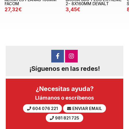
FACOM
2- 8X160MM DEWALT
27,32€
3,45€
¡Síguenos en las redes!
¿Necesitas ayuda?
Llámanos o escríbenos
604 076 221
ENVIAR EMAIL
981 821 725