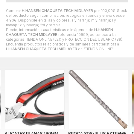
Comprar
H.HANSEN CHAQUETA TECH MIDLAYER
por
100,00
€
. Stock
del producto según combinación, recogida en tienda y envío desde
4,90
€
. Disponible en tallas y colores: s y naranja; m y naranja; l y
naranja; xl y naranja; 2xl y naranja.
Precio, información, características e imágenes de
H.HANSEN
CHAQUETA TECH MIDLAYER
referencia 10999, pertenece a las
categorías
TIENDA ONLINE
(521) y
PROTECCION DEL USUARIO
(89).
Encuentra productos relacionados y de similares características a
H.HANSEN CHAQUETA TECH MIDLAYER
en "TIENDA ONLINE".
ALICATES PLANAS 160MM
BROCA SDS-PLUS EXTREME