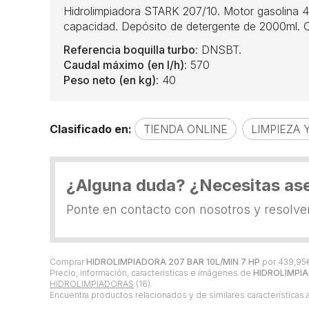
Hidrolimpiadora STARK 207/10. Motor gasolina 4
capacidad. Depósito de detergente de 2000ml. Con
Referencia boquilla turbo
: DNSBT.
Caudal máximo (en l/h)
: 570
Peso neto (en kg)
: 40
Clasificado en:
TIENDA ONLINE
LIMPIEZA
¿Alguna duda? ¿Necesitas as
Ponte en contacto con nosotros y resolv
Comprar
HIDROLIMPIADORA 207 BAR 10L/MIN 7 HP
por
439,95
Precio, información, características e imágenes de
HIDROLIMPIA
HIDROLIMPIADORAS
(16).
Encuentra productos relacionados y de similares características 