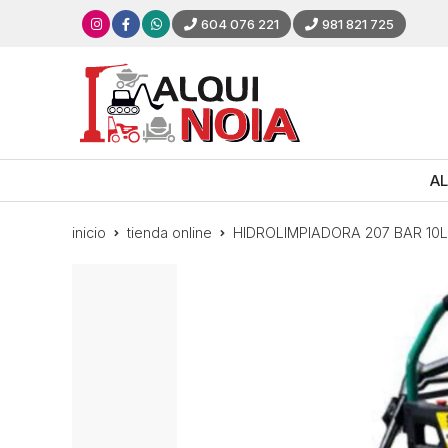
604 076 221
981 821 725
AL
inicio
tienda online
HIDROLIMPIADORA 207 BAR 10L