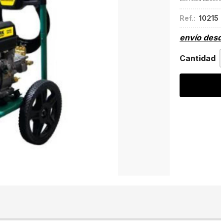
Ref.:
10215
envío des
Cantidad