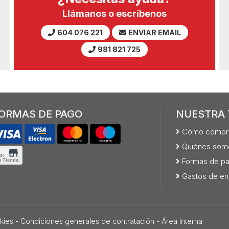
Llámanos o escríbenos
604 076 221
ENVIAR EMAIL
981 821 725
ORMAS DE PAGO
NUESTRA 
Cómo compr
Quiénes som
Formas de p
Gastos de en
kies
-
Condiciones generales de contratación
-
Área Interna