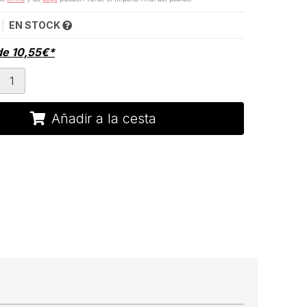
EN STOCK
de
10,55
€
*
Añadir a la cesta