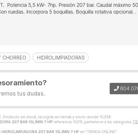
T. Potencia 5,5 kW- 7hp. Presión 207 bar. Caudal máximo 507
 ruedas. Incorpora 5 boquillas. Boquilla rotativa opcional. .
 Y CHORREO
HIDROLIMPIADORAS
esoramiento?
604 07
eremos tus dudas.
€
. Producto en stock, recogida en tienda y envío desde
10,55
€
.
DORA 207 BAR 10L/MIN 7 HP
referencia 10215, pertenece a las categorías
TI
a
HIDROLIMPIADORA 207 BAR 10L/MIN 7 HP
en "TIENDA ONLINE".