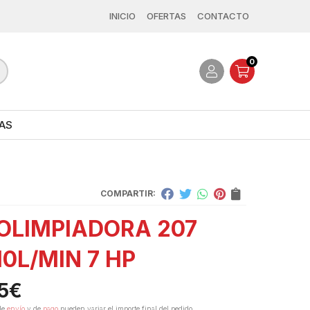
INICIO
OFERTAS
CONTACTO
0
AS
COMPARTIR:
OLIMPIADORA 207
10L/MIN 7 HP
5
€
de
envío
y de
pago
pueden variar el importe final del pedido.