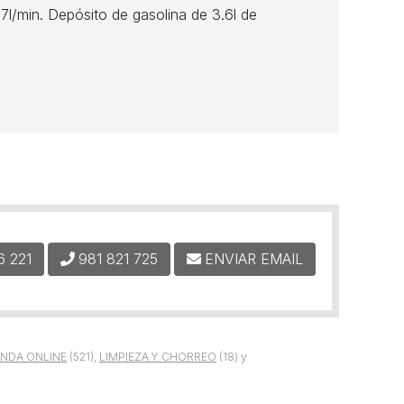
l/min. Depósito de gasolina de 3.6l de
6 221
981 821 725
ENVIAR EMAIL
ENDA ONLINE
(521),
LIMPIEZA Y CHORREO
(18) y