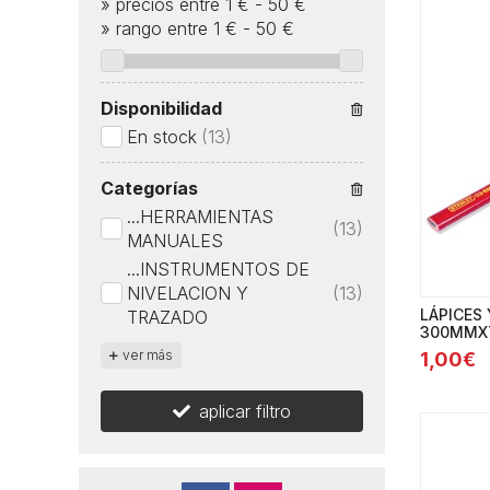
»
precios entre 1 €
-
50 €
»
rango entre
1
€
-
50
€
Disponibilidad
En stock
(13)
Categorías
...HERRAMIENTAS
(13)
MANUALES
...INSTRUMENTOS DE
NIVELACION Y
(13)
LÁPICES
TRAZADO
300MMX
ver más
1,00€
aplicar filtro