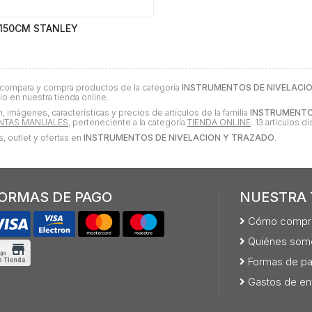
 150CM STANLEY
 compara y compra productos de la categoría
INSTRUMENTOS DE NIVELACI
o en nuestra tienda online.
, imágenes, características y precios de artículos de la familia
INSTRUMENTO
NTAS MANUALES
, perteneciente a la categoría
TIENDA ONLINE
. 13 artículos d
 outlet y ofertas en
INSTRUMENTOS DE NIVELACION Y TRAZADO
.
ORMAS DE PAGO
NUESTRA 
Cómo compr
Quiénes som
Formas de p
Gastos de en