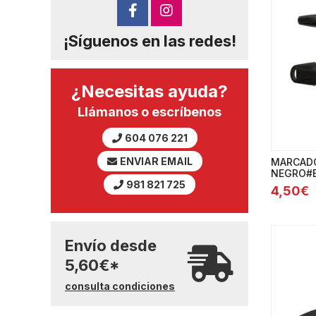
¡Síguenos en las redes!
¿Necesitas ayuda?
Llámanos o escríbenos
604 076 221
ENVIAR EMAIL
MARCADO
NEGRO#B
981 821 725
4,50€
Envío desde
5,60
€
*
consulta condiciones