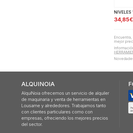
NIVELES
34,85€
Encuentra,
mejor preci
Información
HERRAMIE
Novedades,
ALQUINOIA
F
AlquiNoia ofrecemos un servicio de alquiler
de maquinaria y venta de herramientas en
Lousame y alrededores. Trabajamos tanto
con clientes particulares como con
empresas, ofreciendo los mejores precios
del sector.