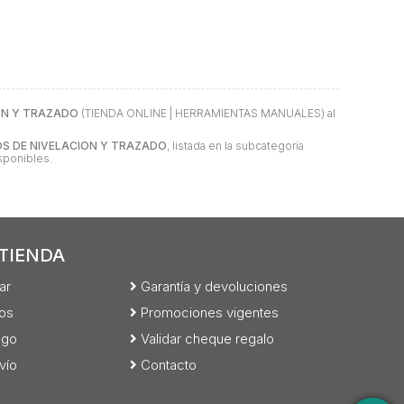
ON Y TRAZADO
(TIENDA ONLINE | HERRAMIENTAS MANUALES) al
S DE NIVELACION Y TRAZADO
, listada en la subcategoría
isponibles.
TIENDA
ar
Garantía y devoluciones
os
Promociones vigentes
ago
Validar cheque regalo
vío
Contacto