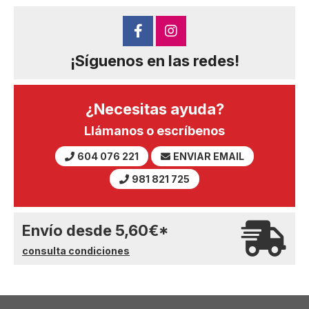
¡Síguenos en las redes!
¿Necesitas ayuda?
Llámanos o escríbenos
604 076 221
ENVIAR EMAIL
981 821 725
Envío desde
5,60
€
*
consulta condiciones