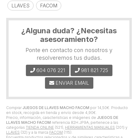
LLAVES
FACOM
¿Alguna duda? ¿Necesitas
asesoramiento?
Ponte en contacto con nosotros y
resolveremos tus dudas.
604 076 221
981 821 725
ENVIAR EMAIL
Comprar
JUEGOS DE LLAVES MACHO FACOM
por
14,50
€
. Producto
en stock, recogida en tienda y envío desde
4,90
€
.
Precio, información, características e imágenes de
JUEGOS DE
LLAVES MACHO FACOM
referencia 82H.JP9A, pertenece a las
categorías
TIENDA ONLINE
(521),
HERRAMIENTAS MANUALES
(201) y
LLAVES
(32) y a la marca
FACOM
(115).
Encuentra productos relacionados y de similares características a