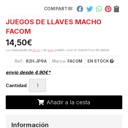
COMPARTIR:
JUEGOS DE LLAVES MACHO
FACOM
14,50
€
Las modalidades de
envío
y de
pago
pueden variar el importe final del pedido.
Ref.:
82H.JP9A
Marca:
FACOM
EN STOCK
envío desde
4,90
€
*
Cantidad
Añadir a la cesta
Información