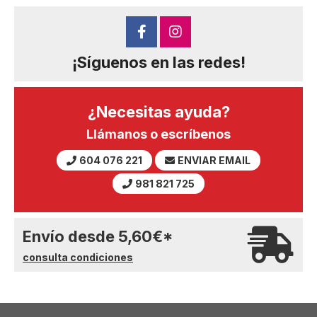
¡Síguenos en las redes!
¿Necesitas ayuda?
Llámanos o escríbenos
604 076 221
ENVIAR EMAIL
981 821 725
Envío desde
5,60
€
*
consulta condiciones