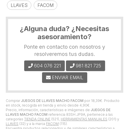
LLAVES
FACOM
¿Alguna duda? ¿Necesitas
asesoramiento?
Ponte en contacto con nosotros y
resolveremos tus dudas.
604 076 221
981 821 725
ENVIAR EMAIL
Comprar
JUEGOS DE LLAVES MACHO FACOM
por
18,39
€
. Producto
en stock, recogida en tienda y envío desde
4,90
€
.
Precio, información, características e imágenes de
JUEGOS DE
LLAVES MACHO FACOM
referencia 83SH.JP9A, pertenece a las
categorías
TIENDA ONLINE
(521),
HERRAMIENTAS MANUALES
(201) y
LLAVES
(32) y a la marca
FACOM
(115).
Encuentra productos relacionados y de similares características a