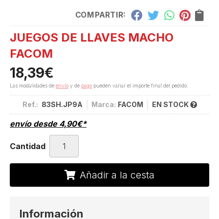
COMPARTIR:
JUEGOS DE LLAVES MACHO
FACOM
18,39
€
Las modalidades de
envío
y de
pago
pueden variar el importe final del pedido.
Ref.:
83SH.JP9A
Marca:
FACOM
EN STOCK
envío desde
4,90
€
*
Cantidad
Añadir a la cesta
Información