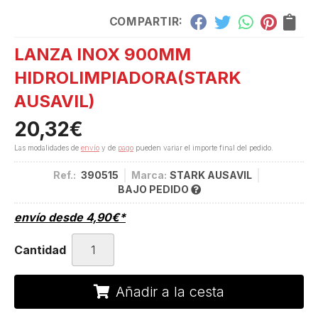
COMPARTIR:
LANZA INOX 900MM
HIDROLIMPIADORA
(STARK
AUSAVIL)
20,32
€
Las modalidades de
envío
y de
pago
pueden variar el importe final del pedido.
Ref.:
390515
Marca:
STARK AUSAVIL
BAJO PEDIDO
envío desde
4,90
€
*
Cantidad
Añadir a la cesta