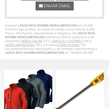
ENVIAR EMAIL
Comprar
LANZA INOX 900MM HIDROLIMPIADORA
por
20,32
€
.
Producto bajo pedido, recogida en tienda y envío desde
4,90
€
.
Precio, información, características e imágenes de
LANZA INOX
900MM HIDROLIMPIADORA
referencia 390515, pertenece a las
categorías
TIENDA ONLINE
(521),
LIMPIEZA Y CHORREO
(18) y
HIDROLIMPIADORAS
(16) y a la marca
STARK AUSAVIL
(10).
Encuentra productos relacionados y de similares características a
LANZA INOX 900MM HIDROLIMPIADORA
en "TIENDA ONLINE".