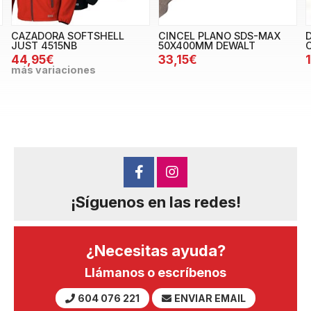
CAZADORA SOFTSHELL
CINCEL PLANO SDS-MAX
D
JUST 4515NB
50X400MM DEWALT
44,95€
33,15€
más variaciones
¡Síguenos en las redes!
¿Necesitas ayuda?
Llámanos o escríbenos
604 076 221
ENVIAR EMAIL