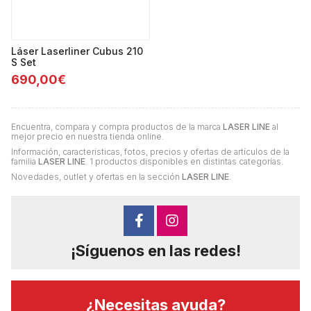
Láser Laserliner Cubus 210
S Set
690,00€
Encuentra, compara y compra productos de la marca
LASER LINE
al
mejor precio en nuestra tienda online.
Información, características, fotos, precios y ofertas de artículos de la
familia
LASER LINE
. 1 productos disponibles en distintas categorías.
Novedades, outlet y ofertas en la sección
LASER LINE
.
¡Síguenos en las redes!
¿Necesitas ayuda?