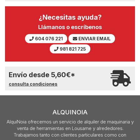
¿Necesitas ayuda?
Llámanos o escríbenos
604 076 221
ENVIAR EMAIL
981 821 725
Envío desde
5,60
€
*
consulta condiciones
ALQUINOIA
AlquiNoia ofrecemos un servicio de alquiler de maquinaria y
venta de herramientas en Lousame y alrededores.
Trabajamos tanto con clientes particulares como con