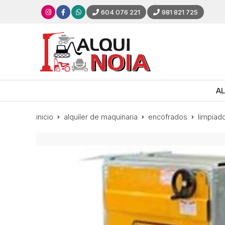
604 076 221
981 821 725
AL
inicio
alquiler de maquinaria
encofrados
limpiad