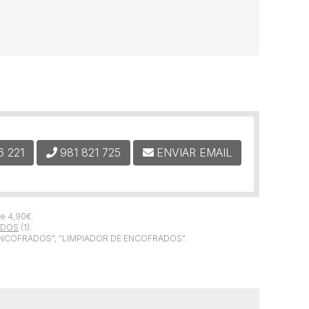
6 221
981 821 725
ENVIAR EMAIL
de
4,90
€
.
ADOS
(1).
"ENCOFRADOS", "LIMPIADOR DE ENCOFRADOS".