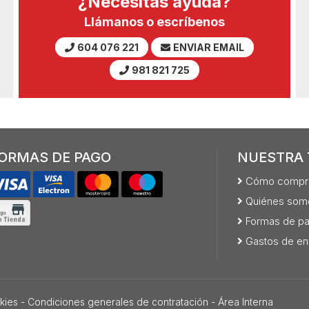
¿Necesitas ayuda?
Llámanos o escríbenos
604 076 221
ENVIAR EMAIL
981 821 725
ORMAS DE PAGO
NUESTRA 
Cómo compr
Quiénes som
Formas de p
Gastos de en
kies
-
Condiciones generales de contratación
-
Área Interna