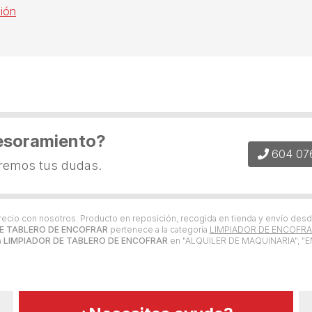
ión
esoramiento?
604 07
eremos tus dudas.
precio con nosotros. Producto en reposición, recogida en tienda y envío des
DE TABLERO DE ENCOFRAR
pertenece a la categoría
LIMPIADOR DE ENCOFR
a
LIMPIADOR DE TABLERO DE ENCOFRAR
en "ALQUILER DE MAQUINARIA", 