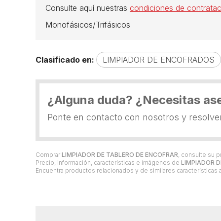
Consulte aquí nuestras
condiciones de contratac
Monofásicos/Trifásicos
Clasificado en:
LIMPIADOR DE ENCOFRADOS
¿Alguna duda? ¿Necesitas as
Ponte en contacto con nosotros y resolv
Comprar
LIMPIADOR DE TABLERO DE ENCOFRAR
, consulte su 
Precio, información, características e imágenes de
LIMPIADOR 
Encuentra productos relacionados y de similares características 