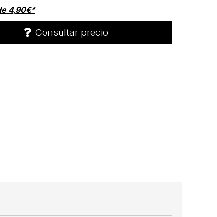
de
4,90
€
*
Consultar precio