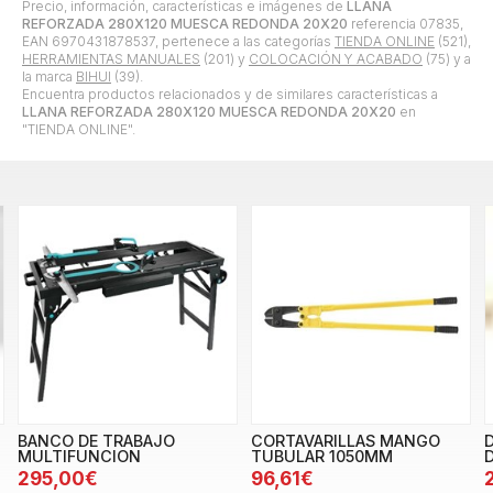
Precio, información, características e imágenes de
LLANA
REFORZADA 280X120 MUESCA REDONDA 20X20
referencia 07835,
EAN 6970431878537, pertenece a las categorías
TIENDA ONLINE
(521),
HERRAMIENTAS MANUALES
(201) y
COLOCACIÓN Y ACABADO
(75) y a
la marca
BIHUI
(39).
Encuentra productos relacionados y de similares características a
LLANA REFORZADA 280X120 MUESCA REDONDA 20X20
en
"TIENDA ONLINE".
BANCO DE TRABAJO
CORTAVARILLAS MANGO
MULTIFUNCION
TUBULAR 1050MM
295,00€
96,61€