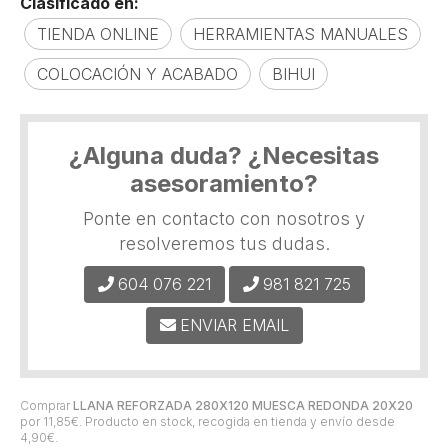
Clasificado en:
TIENDA ONLINE
HERRAMIENTAS MANUALES
COLOCACIÓN Y ACABADO
BIHUI
¿Alguna duda? ¿Necesitas
asesoramiento?
Ponte en contacto con nosotros y
resolveremos tus dudas.
604 076 221
981 821 725
ENVIAR EMAIL
Comprar
LLANA REFORZADA 280X120 MUESCA REDONDA 20X20
por
11,85
€
. Producto en stock, recogida en tienda y envío desde
4,90
€
.