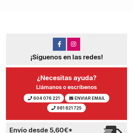
¡Síguenos en las redes!
¿Necesitas ayuda?
Llámanos o escríbenos
604 076 221
ENVIAR EMAIL
981 821 725
Envío desde
5,60
€
*