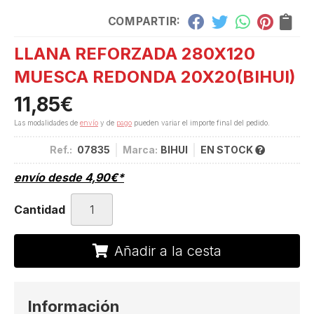
COMPARTIR:
LLANA REFORZADA 280X120
MUESCA REDONDA 20X20
(BIHUI)
11,85
€
Las modalidades de
envío
y de
pago
pueden variar el importe final del pedido.
Ref.:
07835
Marca:
BIHUI
EN STOCK
envío desde
4,90
€
*
Cantidad
Añadir a la cesta
Información