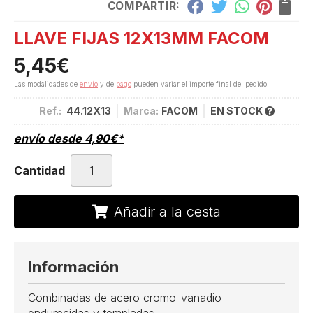
COMPARTIR:
LLAVE FIJAS 12X13MM FACOM
5,45
€
Las modalidades de
envío
y de
pago
pueden variar el importe final del pedido.
Ref.:
44.12X13
Marca:
FACOM
EN STOCK
envío desde
4,90
€
*
Cantidad
Añadir a la cesta
Información
Combinadas de acero cromo-vanadio