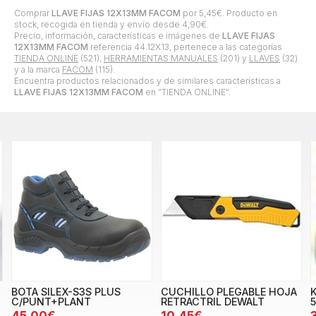
Comprar
LLAVE FIJAS 12X13MM FACOM
por
5,45
€
. Producto en
stock, recogida en tienda y envío desde
4,90
€
.
Precio, información, características e imágenes de
LLAVE FIJAS
12X13MM FACOM
referencia 44.12X13, pertenece a las categorías
TIENDA ONLINE
(521),
HERRAMIENTAS MANUALES
(201) y
LLAVES
(32)
y a la marca
FACOM
(115).
Encuentra productos relacionados y de similares características a
LLAVE FIJAS 12X13MM FACOM
en "TIENDA ONLINE".
BOTA SILEX-S3S PLUS
CUCHILLO PLEGABLE HOJA
K
C/PUNT+PLANT
RETRACTRIL DEWALT
45,00€
10,45€