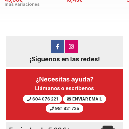
más variaciones
¡Síguenos en las redes!
¿Necesitas ayuda?
Llámanos o escríbenos
604 076 221
ENVIAR EMAIL
981 821 725