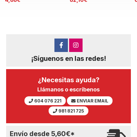
¡Síguenos en las redes!
¿Necesitas ayuda?
Llámanos o escríbenos
604 076 221
ENVIAR EMAIL
981 821 725
Envío desde
5,60
€
*