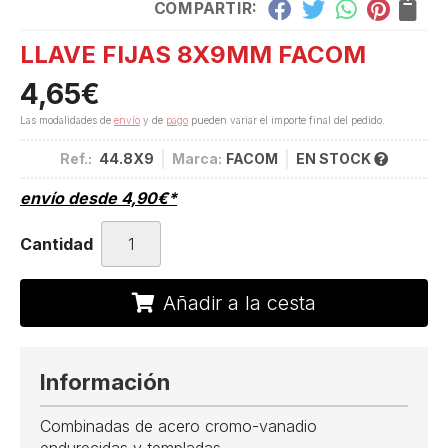
COMPARTIR:
LLAVE FIJAS 8X9MM FACOM
4,65
€
Las modalidades de
envío
y de
pago
pueden variar el importe final del pedido.
Ref.:
44.8X9
Marca:
FACOM
EN STOCK
envío desde
4,90
€
*
Cantidad
Añadir a la cesta
Información
Combinadas de acero cromo-vanadio