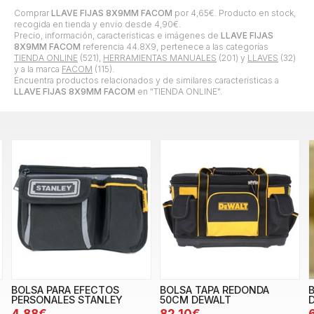
Comprar
LLAVE FIJAS 8X9MM FACOM
por
4,65
€
. Producto en stock,
recogida en tienda y envío desde
4,90
€
.
Precio, información, características e imágenes de
LLAVE FIJAS
8X9MM FACOM
referencia 44.8X9, pertenece a las categorías
TIENDA ONLINE
(521),
HERRAMIENTAS MANUALES
(201) y
LLAVES
(32)
y a la marca
FACOM
(115).
Encuentra productos relacionados y de similares características a
LLAVE FIJAS 8X9MM FACOM
en "TIENDA ONLINE".
BOLSA PARA EFECTOS
BOLSA TAPA REDONDA
PERSONALES STANLEY
50CM DEWALT
4,88€
82,10€