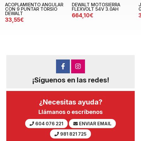
ACOPLAMIENTO ANGULAR
DEWALT MOTOSIERRA
CON 9 PUNTAR TORSIO
FLEXVOLT 54V 3.0AH
DEWALT
664,10€
33,55€
¡Síguenos en las redes!
¿Necesitas ayuda?
Llámanos o escríbenos
604 076 221
ENVIAR EMAIL
981 821 725