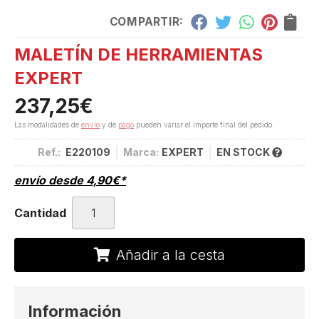
COMPARTIR:
MALETÍN DE HERRAMIENTAS
EXPERT
237,25
€
Las modalidades de
envío
y de
pago
pueden variar el importe final del pedido.
Ref.:
E220109
Marca:
EXPERT
EN STOCK
envío desde
4,90
€
*
Cantidad
Añadir a la cesta
Información