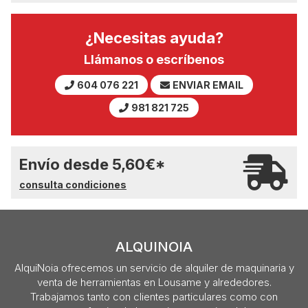
¿Necesitas ayuda?
Llámanos o escríbenos
604 076 221
ENVIAR EMAIL
981 821 725
Envío desde
5,60
€
*
consulta condiciones
ALQUINOIA
AlquiNoia ofrecemos un servicio de alquiler de maquinaria y
venta de herramientas en Lousame y alrededores.
Trabajamos tanto con clientes particulares como con