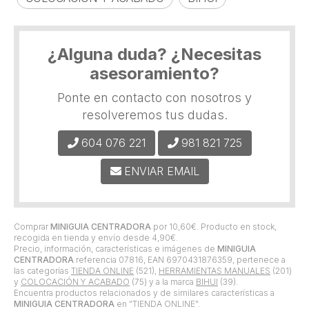
¿Alguna duda? ¿Necesitas
asesoramiento?
Ponte en contacto con nosotros y
resolveremos tus dudas.
604 076 221
981 821 725
ENVIAR EMAIL
Comprar
MINIGUIA CENTRADORA
por
10,60
€
. Producto en stock,
recogida en tienda y envío desde
4,90
€
.
Precio, información, características e imágenes de
MINIGUIA
CENTRADORA
referencia 07816, EAN 6970431876359, pertenece a
las categorías
TIENDA ONLINE
(521),
HERRAMIENTAS MANUALES
(201)
y
COLOCACIÓN Y ACABADO
(75) y a la marca
BIHUI
(39).
Encuentra productos relacionados y de similares características a
MINIGUIA CENTRADORA
en "TIENDA ONLINE".