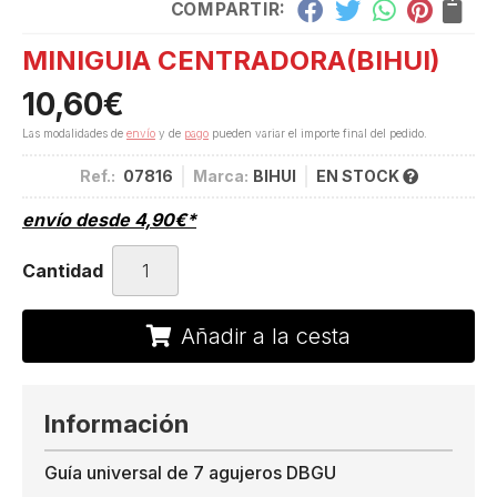
COMPARTIR:
MINIGUIA CENTRADORA
(BIHUI)
10,60
€
Las modalidades de
envío
y de
pago
pueden variar el importe final del pedido.
Ref.:
07816
Marca:
BIHUI
EN STOCK
envío desde
4,90
€
*
Cantidad
Añadir a la cesta
Información
Guía universal de 7 agujeros DBGU