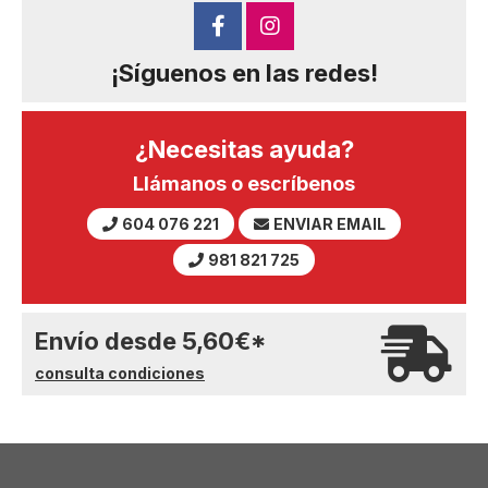
¡Síguenos en las redes!
¿Necesitas ayuda?
Llámanos o escríbenos
604 076 221
ENVIAR EMAIL
981 821 725
Envío desde
5,60
€
*
consulta condiciones