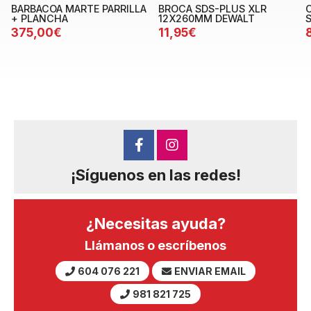
BARBACOA MARTE PARRILLA
BROCA SDS-PLUS XLR
+ PLANCHA
12X260MM DEWALT
375,00€
11,95€
¡Síguenos en las redes!
¿Necesitas ayuda?
Llámanos o escríbenos
604 076 221
ENVIAR EMAIL
981 821 725