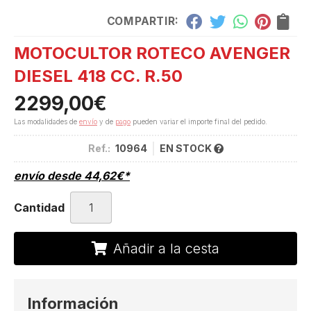
COMPARTIR:
MOTOCULTOR ROTECO AVENGER
DIESEL 418 CC. R.50
2299,00
€
Las modalidades de
envío
y de
pago
pueden variar el importe final del pedido.
Ref.:
10964
EN STOCK
envío desde
44,62
€
*
Cantidad
Añadir a la cesta
Información