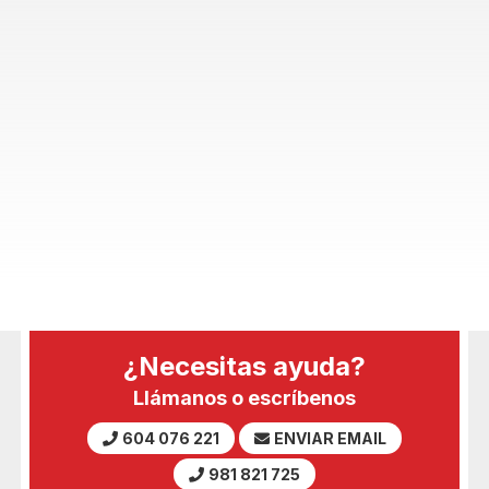
¿Necesitas ayuda?
Llámanos o escríbenos
604 076 221
ENVIAR EMAIL
981 821 725