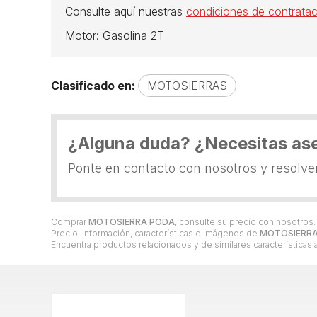
Consulte aquí nuestras
condiciones de contratac
Motor: Gasolina 2T
Clasificado en:
MOTOSIERRAS
¿Alguna duda? ¿Necesitas as
Ponte en contacto con nosotros y resolv
Comprar
MOTOSIERRA PODA
, consulte su precio con nosotros
Precio, información, características e imágenes de
MOTOSIERR
Encuentra productos relacionados y de similares características 