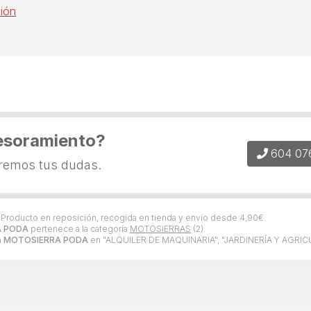
ión
esoramiento?
604 07
eremos tus dudas.
. Producto en reposición, recogida en tienda y envío desde
4,90
€
.
A PODA
pertenece a la categoría
MOTOSIERRAS
(2).
a
MOTOSIERRA PODA
en "ALQUILER DE MAQUINARIA", "JARDINERÍA Y AGRIC