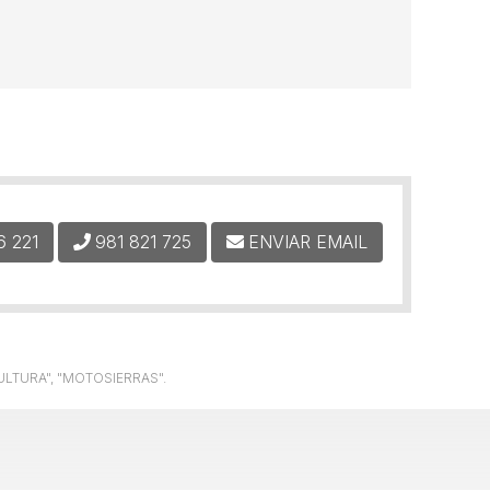
6 221
981 821 725
ENVIAR EMAIL
ULTURA", "MOTOSIERRAS".