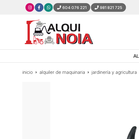
604 076 221
981 821 725
AL
inicio
alquiler de maquinaria
jardinería y agricultura