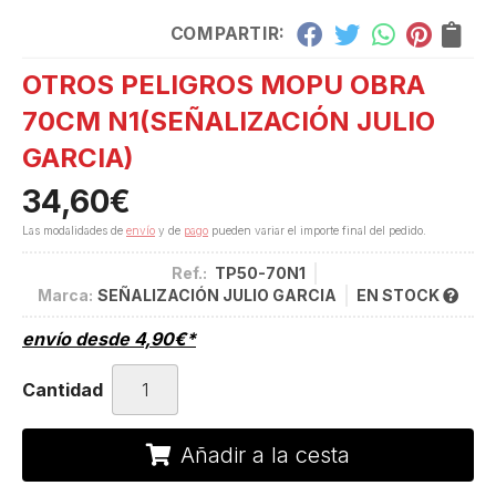
COMPARTIR:
OTROS PELIGROS MOPU OBRA
70CM N1
(SEÑALIZACIÓN JULIO
GARCIA)
34,60
€
Las modalidades de
envío
y de
pago
pueden variar el importe final del pedido.
Ref.:
TP50-70N1
Marca:
SEÑALIZACIÓN JULIO GARCIA
EN STOCK
envío desde
4,90
€
*
Cantidad
Añadir a la cesta