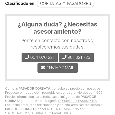
Clasificado en:
CORBATAS Y PASADORES
¿Alguna duda? ¿Necesitas
asesoramiento?
Ponte en contacto con nosotros y
resolveremos tus dudas.
604 076 221
981 821 725
ENVIAR EMAIL
Comprar
PASADOR CORBATA
, consulte su precio con nosotros.
Producto en reposición, recogida en tienda y envío desde
4,90
€
.
Precio, información, características e imágenes de
PASADOR
CORBATA
pertenece a la categoría
CORBATAS Y PASADORES
(3).
Encuentra productos relacionados y de similares características a
PASADOR CORBATA
en "ALQUILER DE MAQUINARIA",
"ENCOFRADOS", "CORBATAS Y PASADORES".