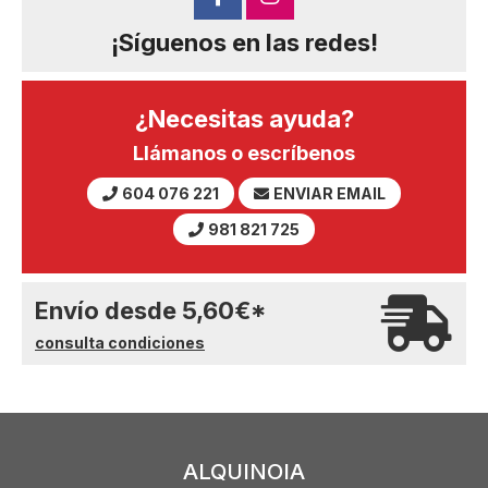
¡Síguenos en las redes!
¿Necesitas ayuda?
Llámanos o escríbenos
604 076 221
ENVIAR EMAIL
981 821 725
Envío desde
5,60
€
*
consulta condiciones
ALQUINOIA