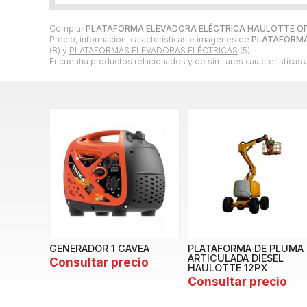
Comprar
PLATAFORMA ELEVADORA ELÉCTRICA HAULOTTE O
Precio, información, características e imágenes de
PLATAFORMA
(8) y
PLATAFORMAS ELEVADORAS ELÉCTRICAS
(5).
Encuentra productos relacionados y de similares características 
GENERADOR 1 CAVEA
PLATAFORMA DE PLUMA
ARTICULADA DIESEL
Consultar precio
HAULOTTE 12PX
Consultar precio