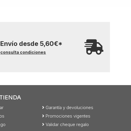
Envío desde
5,60
€
*
consulta condiciones
TIENDA
ar
Garantía y devoluciones
os
Promociones vigentes
ago
Validar cheque regalo