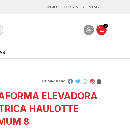
INICIO
OFERTAS
CONTACTO
0
AS
COMPARTIR:
AFORMA ELEVADORA
TRICA HAULOTTE
MUM 8