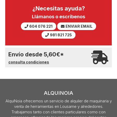
¿Necesitas ayuda?
Llámanos o escríbenos
604 076 221
ENVIAR EMAIL
981 821 725
Envío desde
5,60
€
*
consulta condiciones
ALQUINOIA
AlquiNoia ofrecemos un servicio de alquiler de maquinaria y
venta de herramientas en Lousame y alrededores.
Trabajamos tanto con clientes particulares como con