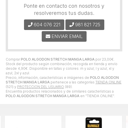
Ponte en contacto con nosotros y
resolveremos tus dudas.
604 076 221
981 821 725
ENVIAR EMAIL
Comprar
POLO ALGODON STRETCH MANGA LARGA
por
23,00
€
.
Stock del producto según combinación, recogida en tienda y envío
desde
4,90
€
. Disponible en tallas y colores: m y azul; l y azul; xl y
azul; 2xl y azul.
Precio, información, características e imágenes de
POLO ALGODON
STRETCH MANGA LARGA
pertenece a las categorías
TIENDA ONLINE
(521) y
PROTECCION DEL USUARIO
(89).
Encuentra productos relacionados y de similares características a
POLO ALGODON STRETCH MANGA LARGA
en "TIENDA ONLINE".