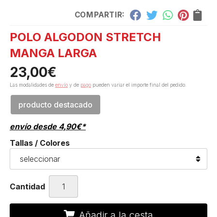
COMPARTIR:
POLO ALGODON STRETCH
MANGA LARGA
23,00
€
Las modalidades de
envío
y de
pago
pueden variar el importe final del pedido.
producto destacado
envío desde
4,90
€
*
Tallas / Colores
Cantidad
Añadir a la cesta