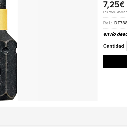
7,25
€
Las modalidades 
Ref.:
DT73
envío des
Cantidad