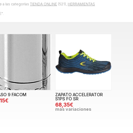
 a las categorías
TIENDA ONLINE
(521),
HERRAMIENTAS
".
ASO 9 FACOM
ZAPATO ACCELERATOR
S1PS FO SR
,15€
68,35€
más variaciones