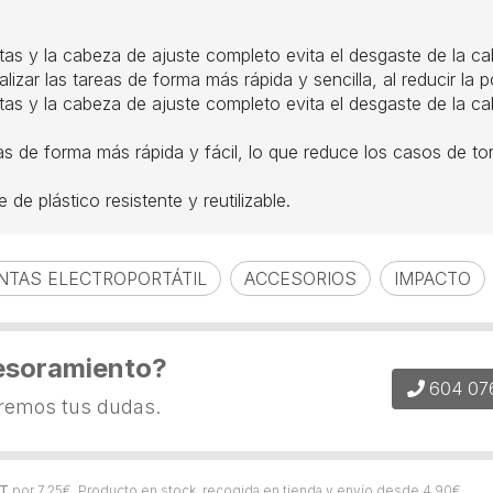
tas y la cabeza de ajuste completo evita el desgaste de la cab
zar las tareas de forma más rápida y sencilla, al reducir la po
tas y la cabeza de ajuste completo evita el desgaste de la cab
as de forma más rápida y fácil, lo que reduce los casos de tor
e plástico resistente y reutilizable.
NTAS ELECTROPORTÁTIL
ACCESORIOS
IMPACTO
esoramiento?
604 07
eremos tus dudas.
LT
por
7,25
€
. Producto en stock, recogida en tienda y envío desde
4,90
€
.