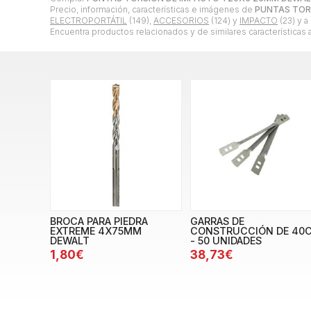
Precio, información, características e imágenes de
PUNTAS TOR
ELECTROPORTÁTIL
(149),
ACCESORIOS
(124) y
IMPACTO
(23) y a
Encuentra productos relacionados y de similares características 
BROCA PARA PIEDRA
GARRAS DE
EXTREME 4X75MM
CONSTRUCCIÓN DE 40
DEWALT
- 50 UNIDADES
1,80€
38,73€