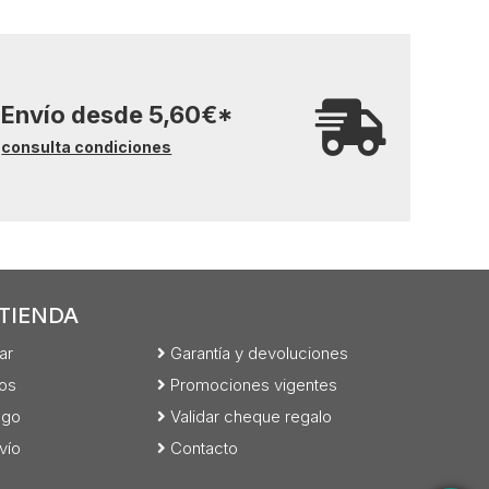
Envío desde
5,60
€
*
consulta condiciones
TIENDA
ar
Garantía y devoluciones
os
Promociones vigentes
ago
Validar cheque regalo
vío
Contacto