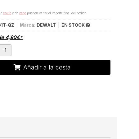
de
envío
y de
pago
pueden variar el importe final del pedido.
81T-QZ
Marca:
DEWALT
EN STOCK
de
4,90
€
*
Añadir a la cesta