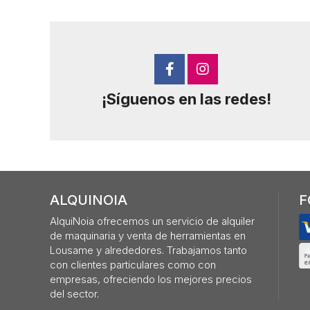
¡Síguenos en las redes!
ALQUINOIA
F
AlquiNoia ofrecemos un servicio de alquiler
de maquinaria y venta de herramientas en
Lousame y alrededores. Trabajamos tanto
con clientes particulares como con
empresas, ofreciendo los mejores precios
del sector.