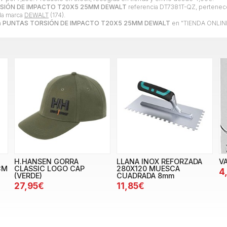
SIÓN DE IMPACTO T20X5 25MM DEWALT
referencia DT7381T-QZ, pertenece
 la marca
DEWALT
(174).
a
PUNTAS TORSIÓN DE IMPACTO T20X5 25MM DEWALT
en "TIENDA ONLINE
H.HANSEN GORRA
LLANA INOX REFORZADA
V
CM
CLASSIC LOGO CAP
280X120 MUESCA
4
(VERDE)
CUADRADA 8mm
27,95€
11,85€